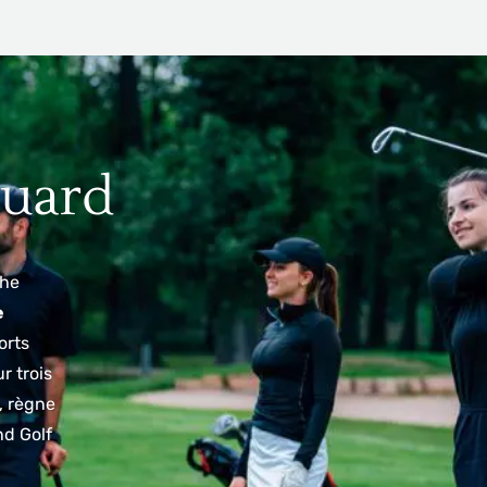
ouard
The
e
orts
r trois
, règne
nd Golf