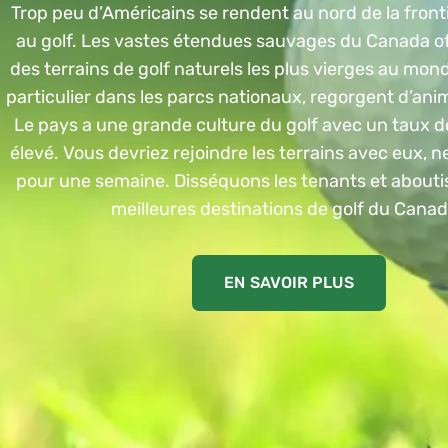
Trop peu d’Américains se rendent au nord de la front
au golf. Les vastes étendues sauvages du Canada of
des terrains de golf naturels les plus vierges au mond
particulier dans les parcs nationaux, regorgent d’an
Le pays a une grande culture du golf avec un taux de
élevé. Vous devriez rejoindre les terrains avec eux, n
pour une semaine. Disséquons les tenants et abouti
meilleures destinations de golf du Canad
EN SAVOIR PLUS