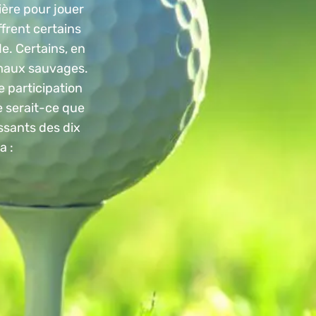
ière pour jouer
frent certains
e. Certains, en
imaux sauvages.
 participation
e serait-ce que
ssants des dix
a :