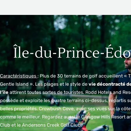
Île-du-Prince-Éd
Caractéristiques
: Plus de 30 terrains de golf accueillent « 
Gentle Island ». Les plages et le style de
vie décontracté d
l’île
attirent toutes sortes de touristes. Rodd Hotels and Res
possède et exploite les quatre terrains ci-dessus, répartis su
belles propriétés. Crowbush Cove, avec ses vues sur la côte
comme le meilleur. Regardez aussi le Glasgow Hills Resort a
Club et le Andersons Creek Golf Club.