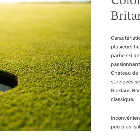
Colo
Brit
Caractérist
plusieurs he
partie ski d
passionnant
Chateau de R
surélevés se
Nicklaus No
classique.
Inconvénien
peu plus iso