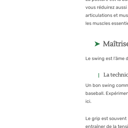
vous réduirez aussi 
articulations et mu
les muscles essentie
Maîtris
Le swing est l’âme d
La techni
Un bon swing commenc
baseball. Expériment
ici.
Le grip est souvent 
entraîner de la ten