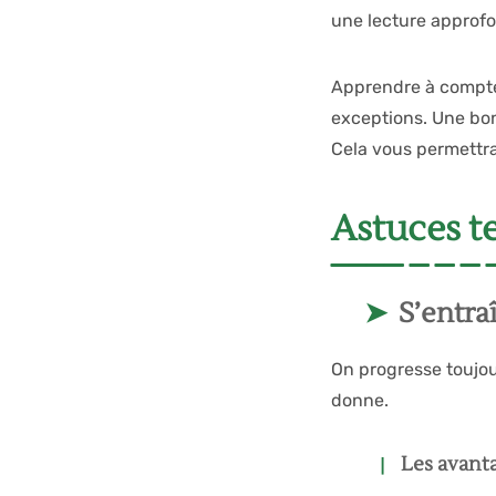
une lecture approfon
Apprendre à compter
exceptions. Une bon
Cela vous permettra
Astuces t
S’entra
On progresse toujou
donne.
Les avant