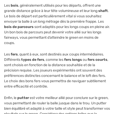
Les
bois
, généralement utilisés pour les départs, offrent une
grande distance grâce à leur tête volumineuse et leur long
shaft
.
Le bois de départ est particulièrement vital si vous souhaitez
envoyer la balle à un long métrage dès la première frappe. Les
bois de parcours
sont adaptés pour les longs coups en pleine air.
Un bon bois de parcours peut devenir votre allié sur les longs
fairways, vous permettant d’atteindre le green en moins de
coups.
Les
fers
, quant à eux, sont destinés aux coups intermédiaires.
Différents
types de fers
, comme les
fers longs
ou
fers courts
,
sont choisis en fonction de la distance souhaitée et de la
précision requise. Les joueurs expérimentés ont souvent des
préférences distinctes concernant le balance et le loft des fers.
Le choix des bons fers vous permettra de naviguer subtilement
entre efficacité et contrôle.
Enfin, le
putter
est votre meilleur allié pour conclure sur le green,
vous permettant de rouler la balle jusque dans le trou. Un putter
bien équilibré et adapté à votre taille et style peut transformer vos
résultats sur le green. Considérez des options telles que la