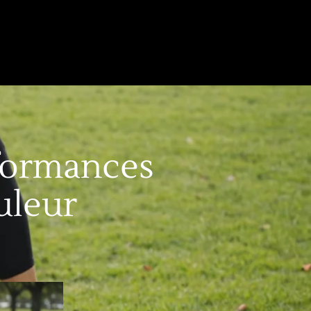
rformances
uleur