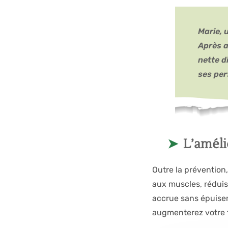
Marie, 
Après a
nette d
ses per
L’améli
Outre la prévention
aux muscles, réduis
accrue sans épuise
augmenterez votre fl