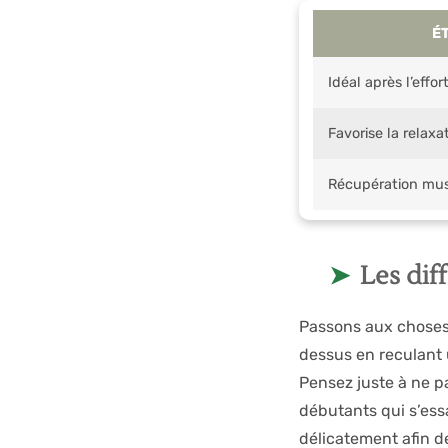
É
Idéal après l’effor
Favorise la relaxa
Récupération mus
Les dif
Passons aux choses 
dessus en reculant u
Pensez juste à ne p
débutants qui s’essa
délicatement afin d