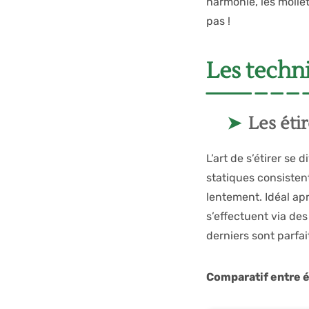
harmonie, les molle
pas !
Les techn
Les éti
L’art de s’étirer se
statiques consisten
lentement. Idéal apr
s’effectuent via des
derniers sont parfa
Comparatif entre é