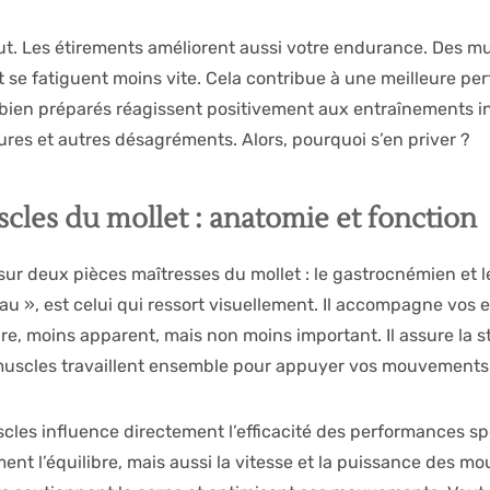
out. Les étirements améliorent aussi votre endurance. Des m
 se fatiguent moins vite. Cela contribue à une meilleure per
bien préparés réagissent positivement aux entraînements inte
ures et autres désagréments. Alors, pourquoi s’en priver ?
cles du mollet : anatomie et fonction
r deux pièces maîtresses du mollet : le gastrocnémien et l
u », est celui qui ressort visuellement. Il accompagne vos ef
aire, moins apparent, mais non moins important. Il assure la sta
uscles travaillent ensemble pour appuyer vos mouvements e
cles influence directement l’efficacité des performances spo
ent l’équilibre, mais aussi la vitesse et la puissance des m