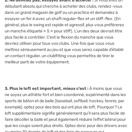
2. Ne devinez pas, essayez avant d’acheter :
Si vous êtes un
débutant absolu qui cherche à acheter des clubs, rendez-vous
dans un grand magasin de golf ou un practice et demandez à
essayer un fer 6 avec un shaft regular-flex et un stiff-flex. (En
général, plus le swing est rapide et agressif, plus vous préférerez
un manche étiqueté « S » pour stiff). L’un des deux devrait être
plus facile à contrôler. C’est la flexion du manche que vous
devriez utiliser pour tous vos clubs. Une fois que vous vous
mettrez sérieusement au jeu et que vous serez capable d’établir
un contact régulier, un clubfitting vous permettra de tirer le
meilleur parti de votre équipement.
3. Plus le loft est important, mieux c’est :
À moins que vous
ne soyez un athlète fort et bien coordonné, expérimenté dans les
sports de bâton et de balle (baseball, softball, hockey, tennis, par
exemple), optez pour des bois qui ont plus de loft. Pourquoi ? Le
loft supplémentaire signifie généralement qu’il sera plus facile de
faire décoller la balle et peut également réduire l’effet latéral pour
que les coups soient plus droits. Optez donc pour des drivers avec
au moins 10 degrés de loft et des bois de parcours qui