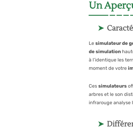
Un Aperçu
Caracté
Le
simulateur de g
de simulation
haute
à l’identique les te
moment de votre
i
Ces
simulateurs
of
arbres et le son dis
infrarouge analyse 
Différe