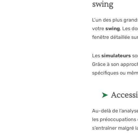
swing
L’un des plus gran
votre
swing
. Les do
fenêtre détaillée su
Les
simulateurs
so
Grâce à son approch
spécifiques ou même
Accessi
Au-delà de l’analyse
les préoccupations 
s’entraîner malgré l