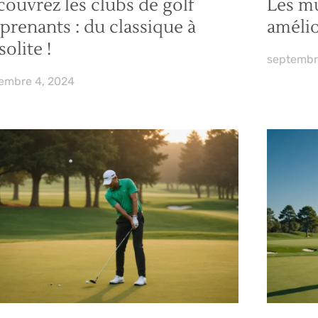
ouvrez les clubs de golf
Les mu
prenants : du classique à
amélio
solite !
septembr
embre 4, 2024