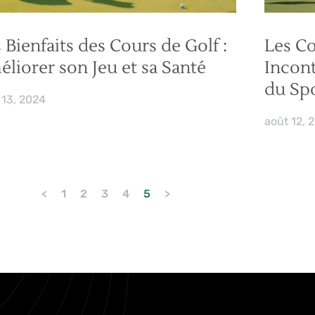
 Bienfaits des Cours de Golf :
Les Co
liorer son Jeu et sa Santé
Incon
du Sp
 13, 2024
août 12, 
<
1
2
3
4
5
>