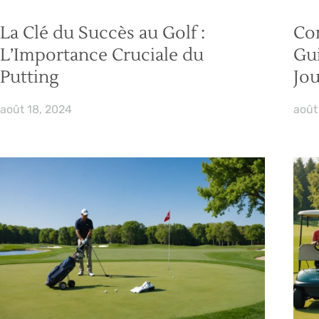
La Clé du Succès au Golf :
Com
L’Importance Cruciale du
Gui
Putting
Jo
août 18, 2024
août