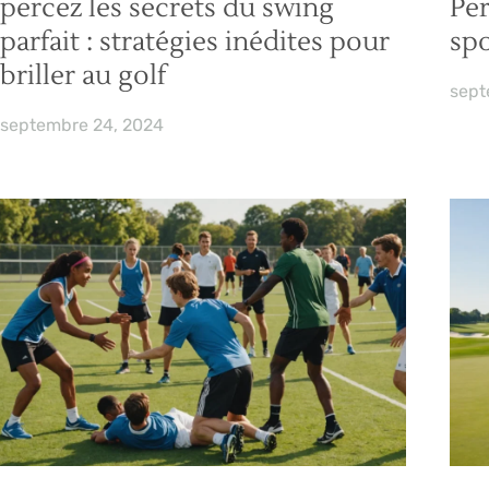
percez les secrets du swing
Pe
parfait : stratégies inédites pour
spo
briller au golf
sept
septembre 24, 2024