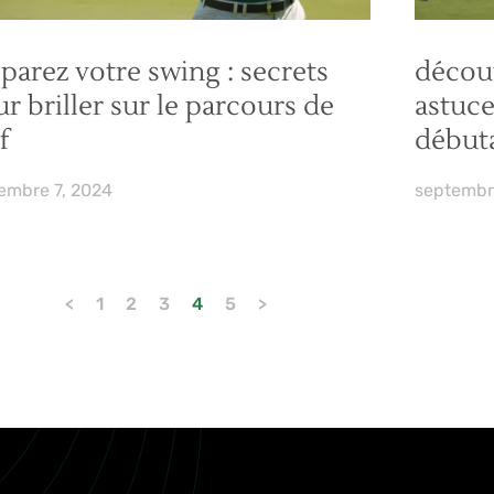
parez votre swing : secrets
découv
r briller sur le parcours de
astuce
f
début
embre 7, 2024
septembr
<
1
2
3
4
5
>