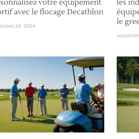
rsonnalisez votre équipement
les in
rtif avec le flocage Decathlon
équip
le gre
embre 24, 2024
septembr